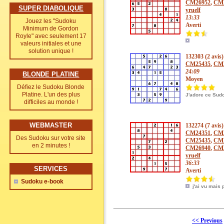
CM26952
,
CM
SUPER DIABOLIQUE
yruelf
13:33
Jouez les "Sudoku
Averti
Minimum de Gordon
Royle" avec seulement 17
valeurs initiales et une
solution unique !
132303 (2 avis)
CM25435
,
CM
24:09
BLONDE PLATINE
Moyen
Défiez le Sudoku Blonde
Platine. L'un des plus
J'adore ce Sud
difficiles au monde !
WEBMASTER
132274 (7 avis)
CM24351
,
CM
Des Sudoku sur votre site
CM25435
,
CM
en 2 minutes !
CM26940
,
CM
yruelf
36:33
SERVICES
Averti
Sudoku e-book
j'ai vu mais p
<< Previous