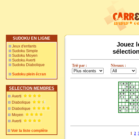
SUDOKU EN LIGNE
Jouez l
Jeux d'enfants
sélectio
Sudoku Simple
Sudoku Moyen
Sudoku Averti
Sudoku Diabolique
Trié par :
Niveaux :
Sudoku plein écran
SELECTION MEMBRES
Averti
Diabolique
Diabolique
Moyen
Averti
Voir la liste complète
1
2