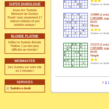
SUPER DIABOLIQUE
J'adore ce Sud
Jouez les "Sudoku
Minimum de Gordon
154909 (2 avis)
Royle" avec seulement 17
CM55699
,
yrue
valeurs initiales et une
00:03
solution unique !
Moyen
J'adore ce Sud
BLONDE PLATINE
Défiez le Sudoku Blonde
152253 (2 avis)
Platine. L'un des plus
CM55699
,
yrue
difficiles au monde !
00:06
Simple
WEBMASTER
J'adore ce Sud
Des Sudoku sur votre site
en 2 minutes !
SERVICES
1
2
Sudoku e-book