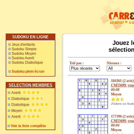
SUDOKU EN LIGNE
Jouez l
Jeux d'enfants
sélectio
Sudoku Simple
Sudoku Moyen
Sudoku Averti
Sudoku Diabolique
Trié par :
Niveaux :
Sudoku plein écran
184361 (2 avis)
SELECTION MEMBRES
CM55699
,
yrue
00:08
Averti
Moyen
Diabolique
J'adore ce Sud
Diabolique
Moyen
177396 (2 avis)
Averti
CM55699
,
yrue
00:04
Voir la liste complète
Moyen