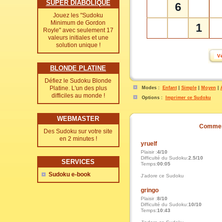
SUPER DIABOLIQUE
6
Jouez les "Sudoku
Minimum de Gordon
1
Royle" avec seulement 17
valeurs initiales et une
solution unique !
BLONDE PLATINE
Défiez le Sudoku Blonde
Platine. L'un des plus
Modes :
Enfant
|
Simple
|
Moyen
|
difficiles au monde !
Options :
Imprimer ce Sudoku
WEBMASTER
Commen
Des Sudoku sur votre site
en 2 minutes !
yruelf
Plaisir :
4/10
Difficulté du Sudoku:
2.5/10
SERVICES
Temps:
00:05
Sudoku e-book
J'adore ce Sudoku
gringo
Plaisir :
8/10
Difficulté du Sudoku:
10/10
Temps:
10:43