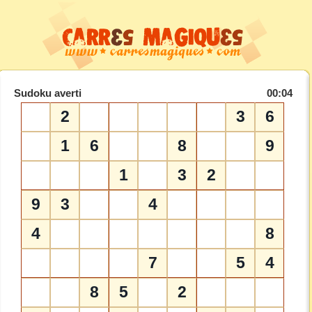
Sudoku averti
00:04
2
3
6
1
6
8
9
1
3
2
9
3
4
4
8
7
5
4
8
5
2