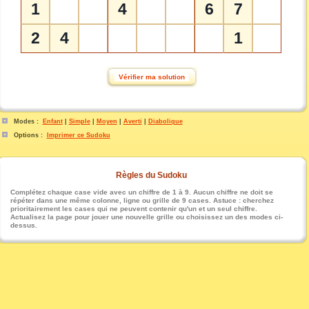
1
4
6
7
2
4
1
Modes :
Enfant
|
Simple
|
Moyen
|
Averti
|
Diabolique
Options :
Imprimer ce Sudoku
Règles du Sudoku
Complétez chaque case vide avec un chiffre de 1 à 9. Aucun chiffre ne doit se
répéter dans une même colonne, ligne ou grille de 9 cases. Astuce : cherchez
prioritairement les cases qui ne peuvent contenir qu'un et un seul chiffre.
Actualisez la page pour jouer une nouvelle grille ou choisissez un des modes ci-
dessus.