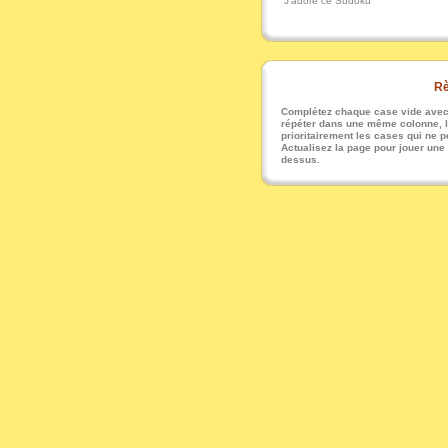
J'adore ce Sudoku
Rè
Complétez chaque case vide avec u
répéter dans une même colonne, li
prioritairement les cases qui ne pe
Actualisez la page pour jouer une
dessus.