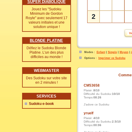
SUPER DIABOLIQUE
Jouez les "Sudoku
Minimum de Gordon
2
Royle" avec seulement 17
valeurs initiales et une
solution unique !
BLONDE PLATINE
Défiez le Sudoku Blonde
Platine. L'un des plus
Modes :
Enfant
|
Simple
|
Moyen
|
difficiles au monde !
Options :
Imprimer ce Sudoku
WEBMASTER
Commen
Des Sudoku sur votre site
en 2 minutes !
CM53658
Plaisir :
8/10
Difficulté du Sudoku:
10/10
SERVICES
Temps:
08:26
Sudoku e-book
J'adore ce Sudoku
yruelf
Plaisir :
4/10
Difficulté du Sudoku:
2.5/10
Temps:
00:06