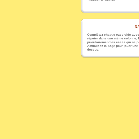
J'adore ce Sudoku
Rè
Complétez chaque case vide avec u
répéter dans une même colonne, li
prioritairement les cases qui ne pe
Actualisez la page pour jouer une
dessus.