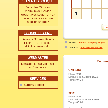
SUPER DIABOLIQUE
Jouez les "Sudoku
Minimum de Gordon
1
Royle" avec seulement 17
valeurs initiales et une
solution unique !
BLONDE PLATINE
Défiez le Sudoku Blonde
Platine. L'un des plus
Modes :
Enfant
|
Simple
|
Moyen
|
difficiles au monde !
Options :
Imprimer ce Sudoku
WEBMASTER
Commen
Des Sudoku sur votre site
en 2 minutes !
CM54356
Plaisir :
0/10
Difficulté du Sudoku:
10/10
SERVICES
Temps:
04:24
Sudoku e-book
yruelf
Plaisir :
4/10
Difficulté du Sudoku:
2.5/10
Temps:
00:04