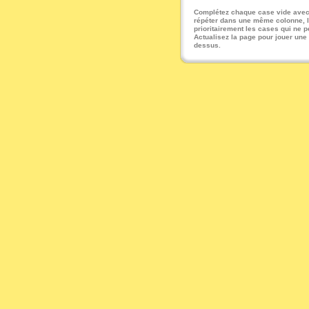
Complétez chaque case vide avec u
répéter dans une même colonne, li
prioritairement les cases qui ne pe
Actualisez la page pour jouer une
dessus.