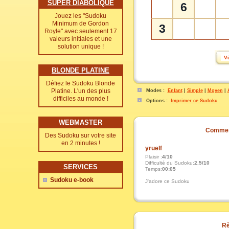
SUPER DIABOLIQUE
6
Jouez les "Sudoku
Minimum de Gordon
3
Royle" avec seulement 17
valeurs initiales et une
solution unique !
BLONDE PLATINE
Défiez le Sudoku Blonde
Platine. L'un des plus
Modes :
Enfant
|
Simple
|
Moyen
|
difficiles au monde !
Options :
Imprimer ce Sudoku
WEBMASTER
Commen
Des Sudoku sur votre site
en 2 minutes !
yruelf
Plaisir :
4/10
Difficulté du Sudoku:
2.5/10
SERVICES
Temps:
00:05
Sudoku e-book
J'adore ce Sudoku
Rè