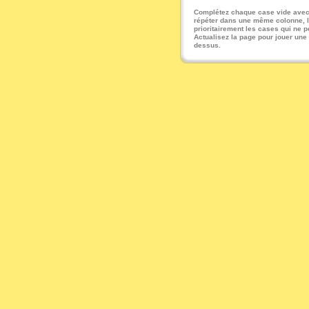
Complétez chaque case vide avec u
répéter dans une même colonne, li
prioritairement les cases qui ne pe
Actualisez la page pour jouer une
dessus.