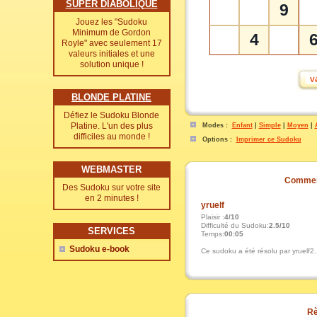
SUPER DIABOLIQUE
9
Jouez les "Sudoku
Minimum de Gordon
4
Royle" avec seulement 17
valeurs initiales et une
solution unique !
BLONDE PLATINE
Défiez le Sudoku Blonde
Platine. L'un des plus
Modes :
Enfant
|
Simple
|
Moyen
|
difficiles au monde !
Options :
Imprimer ce Sudoku
WEBMASTER
Commen
Des Sudoku sur votre site
en 2 minutes !
yruelf
Plaisir :
4/10
Difficulté du Sudoku:
2.5/10
SERVICES
Temps:
00:05
Sudoku e-book
Ce sudoku a été résolu par yruelf2.
Rè