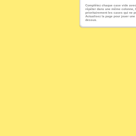
Complétez chaque case vide avec u
répéter dans une même colonne, li
prioritairement les cases qui ne pe
Actualisez la page pour jouer une
dessus.