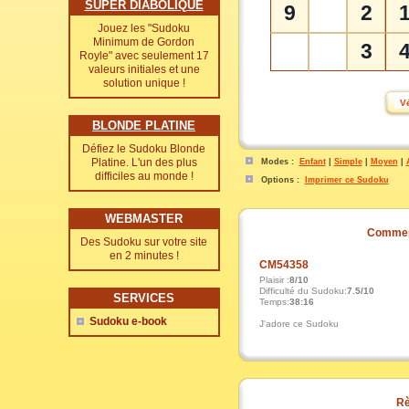
SUPER DIABOLIQUE
9
2
Jouez les "Sudoku
Minimum de Gordon
3
Royle" avec seulement 17
valeurs initiales et une
solution unique !
BLONDE PLATINE
Défiez le Sudoku Blonde
Platine. L'un des plus
Modes :
Enfant
|
Simple
|
Moyen
|
difficiles au monde !
Options :
Imprimer ce Sudoku
WEBMASTER
Commen
Des Sudoku sur votre site
en 2 minutes !
CM54358
Plaisir :
8/10
Difficulté du Sudoku:
7.5/10
SERVICES
Temps:
38:16
Sudoku e-book
J'adore ce Sudoku
Rè