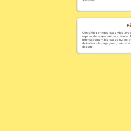
Plaisant!
Rè
Complétez chaque case vide avec u
répéter dans une même colonne, li
prioritairement les cases qui ne pe
Actualisez la page pour jouer une
dessus.