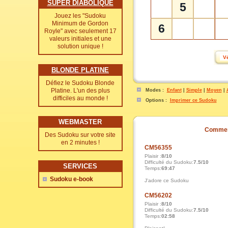
SUPER DIABOLIQUE
5
Jouez les "Sudoku
Minimum de Gordon
6
Royle" avec seulement 17
valeurs initiales et une
solution unique !
BLONDE PLATINE
Défiez le Sudoku Blonde
Platine. L'un des plus
Modes :
Enfant
|
Simple
|
Moyen
|
difficiles au monde !
Options :
Imprimer ce Sudoku
WEBMASTER
Commen
Des Sudoku sur votre site
en 2 minutes !
CM56355
Plaisir :
8/10
Difficulté du Sudoku:
7.5/10
SERVICES
Temps:
69:47
Sudoku e-book
J'adore ce Sudoku
CM56202
Plaisir :
8/10
Difficulté du Sudoku:
7.5/10
Temps:
02:58