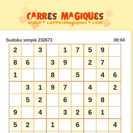
Sudoku simple 232673
00:04
2
3
1
7
5
9
8
6
3
9
2
7
1
8
5
4
6
3
1
9
7
4
2
5
2
6
9
8
9
4
3
2
6
1
5
2
1
6
4