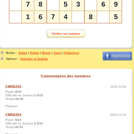
7
8
5
3
6
9
1
6
7
4
8
5
Modes :
Enfant
|
Simple
|
Moyen
|
Averti
|
Diabolique
Options :
Imprimer ce Sudoku
Commentaires des membres
CM56202
2025-11-06
Plaisir :
8/10
Difficulté du Sudoku:
2.5/10
Temps:
00:46
Plaisant!
CM56202
2025-10-31
Plaisir :
8/10
Difficulté du Sudoku:
2.5/10
Temps:
00:51