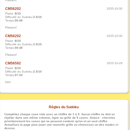
Plaisant!
CM56202
2025-10-30
Plaisir :
8/10
Difficulté du Sudoku:
2.5/10
Temps:
00:49
Plaisant!
CM56202
2025-10-30
Plaisir :
8/10
Difficulté du Sudoku:
2.5/10
Temps:
00:48
Plaisant!
CM56592
2025-10-29
Plaisir :
8/10
Difficulté du Sudoku:
2.5/10
Temps:
07:33
bien
Règles du Sudoku
Complétez chaque case vide avec un chiffre de 1 à 9. Aucun chiffre ne doit se
répéter dans une même colonne, ligne ou grille de 9 cases. Astuce : cherchez
prioritairement les cases qui ne peuvent contenir qu'un et un seul chiffre.
Actualisez la page pour jouer une nouvelle grille ou choisissez un des modes ci-
dessus.