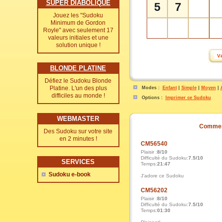
SUPER DIABOLIQUE
5
7
Jouez les "Sudoku
Minimum de Gordon
Royle" avec seulement 17
valeurs initiales et une
solution unique !
BLONDE PLATINE
Défiez le Sudoku Blonde
Platine. L'un des plus
Modes :
Enfant
|
Simple
|
Moyen
|
difficiles au monde !
Options :
Imprimer ce Sudoku
WEBMASTER
Commen
Des Sudoku sur votre site
en 2 minutes !
CM56540
Plaisir :
8/10
Difficulté du Sudoku:
7.5/10
SERVICES
Temps:
21:47
Sudoku e-book
J'adore ce Sudoku
CM56202
Plaisir :
8/10
Difficulté du Sudoku:
7.5/10
Temps:
01:30