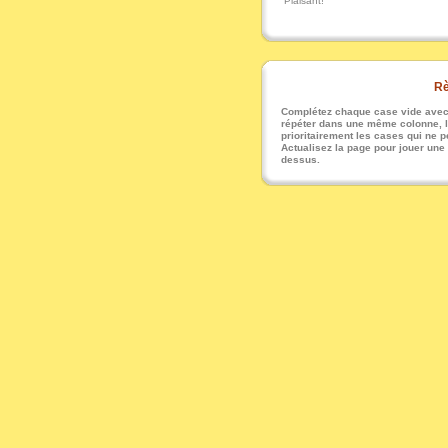
Plaisant!
Rè
Complétez chaque case vide avec u
répéter dans une même colonne, li
prioritairement les cases qui ne pe
Actualisez la page pour jouer une
dessus.