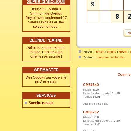
SUPER DIABOLIQUE
9
Jouez les "Sudoku
Minimum de Gordon
8
Royle" avec seulement 17
valeurs initiales et une
solution unique !
BLONDE PLATINE
Défiez le Sudoku Blonde
Platine. L'un des plus
Modes :
Enfant
|
Simple
|
Moyen
|
difficiles au monde !
Options :
Imprimer ce Sudoku
WEBMASTER
Commen
Des Sudoku sur votre site
en 2 minutes !
CM56540
Plaisir :
8/10
Difficulté du Sudoku:
7.5/10
SERVICES
Temps:
14:58
Sudoku e-book
J'adore ce Sudoku
CM56202
Plaisir :
8/10
Difficulté du Sudoku:
7.5/10
Temps:
01:44