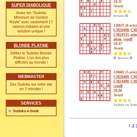
24:11
SUPER DIABOLIQUE
Averti
Jouez les "Sudoku
brrravo
Minimum de Gordon
Royle" avec seulement 17
126635 (6 avis)
valeurs initiales et une
CM20498
,
CM
solution unique !
CM24533
,
gri
abou
,
yruelf
18:47
BLONDE PLATINE
Averti
Défiez le Sudoku Blonde
Platine. L'un des plus
brrravo
difficiles au monde !
126602 (5 avis)
WEBMASTER
CM20409
,
CM
CM24499
,
CM
Des Sudoku sur votre site
yruelf
en 2 minutes !
28:06
Averti
SERVICES
J'adore ce Sud
Sudoku e-book
1
2