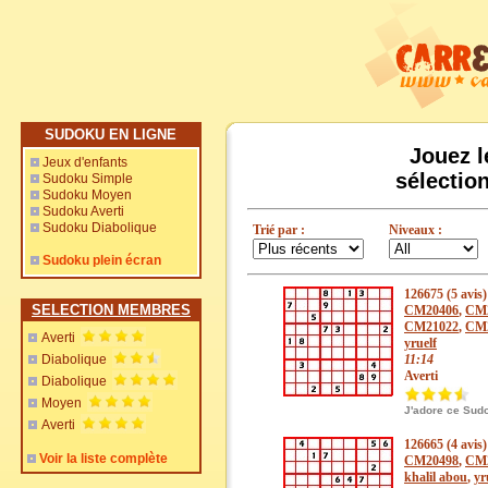
SUDOKU EN LIGNE
Jouez l
Jeux d'enfants
sélectio
Sudoku Simple
Sudoku Moyen
Sudoku Averti
Sudoku Diabolique
Trié par :
Niveaux :
Sudoku plein écran
126675 (5 avis)
SELECTION MEMBRES
CM20406
,
CM
CM21022
,
CM
Averti
yruelf
Diabolique
11:14
Averti
Diabolique
Moyen
J'adore ce Sud
Averti
126665 (4 avis)
Voir la liste complète
CM20498
,
CM
khalil abou
,
yr