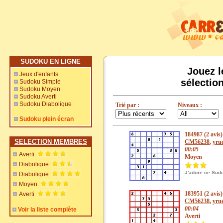
SUDOKU EN LIGNE
Jouez l
Jeux d'enfants
sélectio
Sudoku Simple
Sudoku Moyen
Sudoku Averti
Sudoku Diabolique
Trié par :
Niveaux :
Sudoku plein écran
184987 (2 avis)
SELECTION MEMBRES
CM56238
,
yrue
00:05
Averti
Moyen
Diabolique
J'adore ce Sud
Diabolique
Moyen
183951 (2 avis)
Averti
CM56238
,
yrue
00:04
Voir la liste complète
Averti