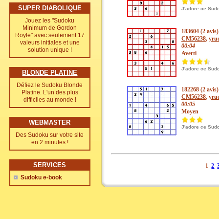
SUPER DIABOLIQUE
J'adore ce Sud
Jouez les "Sudoku
Minimum de Gordon
183604 (2 avis)
Royle" avec seulement 17
CM56238
,
yrue
valeurs initiales et une
00:04
solution unique !
Averti
J'adore ce Sud
BLONDE PLATINE
Défiez le Sudoku Blonde
182268 (2 avis)
Platine. L'un des plus
CM56238
,
yrue
difficiles au monde !
00:05
Moyen
WEBMASTER
J'adore ce Sud
Des Sudoku sur votre site
en 2 minutes !
SERVICES
1
2
Sudoku e-book