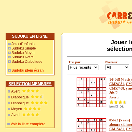
SUDOKU EN LIGNE
Jouez l
Jeux d'enfants
sélectio
Sudoku Simple
Sudoku Moyen
Sudoku Averti
Sudoku Diabolique
Trié par :
Niveaux :
Sudoku plein écran
144568 (4 avis)
SELECTION MEMBRES
CM24351
,
CM
CM57408
,
yrue
Averti
20:12
Diabolique
Averti
Diabolique
bon
Ok
Moyen
Averti
85622 (5 avis)
Voir la liste complète
aboura sidi m
CM15481
,
CM