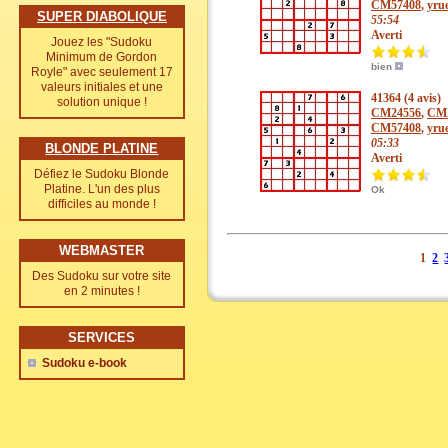
CM57408
,
yrue
SUPER DIABOLIQUE
55:54
Averti
Jouez les "Sudoku
Minimum de Gordon
bien
Royle" avec seulement 17
valeurs initiales et une
41364 (4 avis)
solution unique !
CM24556
,
CM
CM57408
,
yrue
05:33
BLONDE PLATINE
Averti
Défiez le Sudoku Blonde
Platine. L'un des plus
Ok
difficiles au monde !
WEBMASTER
1
2
Des Sudoku sur votre site
en 2 minutes !
SERVICES
Sudoku e-book